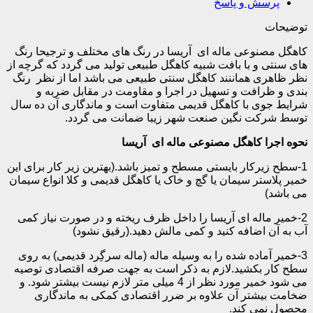
پرسش و پاسخ
توضیحات
کاهگل مصنوعی ماله ای آریسا در رنگ های مختلف و ترجیحا رنگ
های سنتی و با بافت شبیه کاهگل طبیعی تولید می گردد که گرچه از
نظر ظاهری هماننند کاهگل سنتی طبیعی می باشد اما از نظر رنگ
بندی و ظرافت و تسهیل در اجرا و مقاومت در مقابل ضربه و
شرایط جوی با کاهگل قدیمی متفاوت است و ماندگاری آن ده سال
توسط شرکت نگین صنعت شهر زیبا ضمانت می گردد.
نحوه اجرا کاهگل مصنوعی ماله ای آریسا
1-سطح زیرکار بایستی مسطح و تمیز باشد.(بهترین زیر کار برای این
خمیر پلاستر سیمان یا گچ و خاک یا کاهگل قدیمی و کلا انواع سیمان
می باشد)
2-خمیر ماله ای آریسا را داخل ظرف ریخته و در صورت نیاز کمی
آب به آن اضافه کنید و کمی مالش دهید.(رقیق نشود)
3-خمیر آماده شده را به وسیله ماله (ماله سرگِرد قدیمی) به روی
سطح کار بکشید.لازم به ذکر است به جهت صرفه اقتصادی توصیه
می شود خمیر مورد نظر از 4 میلی متر لازم نیست بیشتر شود. و
ضخامت بیشتر آن علاوه بر ضرر اقتصادی کمکی به ماندگاری
محصول نمی کند.