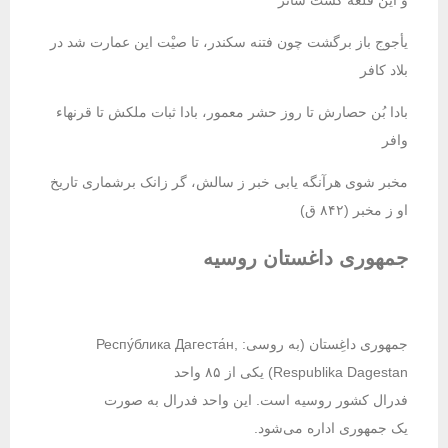
و این قلعه گشت ساتر
یأجوج باز برگشت چون فتنه سکندر، تا صیْت این عمارت شد در
بلاد کافر
بادا بُن حصارش تا روز حشر معمور، بادا ثبات ملکش تا قرنهاء
وافر
مخبر شوی هرآنگه یابی خبر ز سالش، گر زانک برشماری تاریخ
او ز مخبر (۸۴۲ ق)
جمهوری داغستان روسیه
جمهوری داغِستان (به روسی: Респу́блика Дагеста́н,
Respublika Dagestan) یکی از ۸۵ واحد
فدرال کشور روسیه است. این واحد فدرال به صورت
یک جمهوری اداره می‌شود.