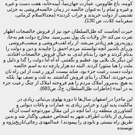
کومه، باغ طاووس، عمارت جهان‌نما، آیینه‌خانه، هفت دست و غیره
و غیره و تمام را به‌عنوان خالصه در زمان خالصه‌فروشی به جزئی
تقدیمی از دولت خریدند و خراب کردند» (مجدالاسلام کرمانی،
سفرنامه کلات، ص 130).
حیرت آنجاست که ظل‌السلطان خود نیز از فروش خالصجات اظهار
نفرت می‌کند «از ولایات یک پول نمی‌رسید. مخارج دولت هم به‌جا،
روزبه‌روز هم زیادتر می‌شد. از راه لقب‌فروشی و منصب‌فروشی
وزرای باتدبیر آنچه توانستند مردم احمق را چاپیدند و دین و دولت را
بدنام کردند و خود را بدنام ابدی. به خیال فروش خالصجات افتادند.
این دیگر یک بلایی بود عظیم و نگفتنی. آه آه آه! دولت را گدا و ذلیل و
ملت را هبا منثورا کردند. البته ده هزار پارچه ده به اسم خالصه
دولت دست رعیت جزء بود. شاید بیست کرور رعیت از این راه نان
می‌خوردند. املاک را بنای فروش گذاشتند. به ثلث و نصف بها. بلکه
به هیچ. به‌مرور املاک مردم را هم فروخته املاک از چنگ رعیت جزء
به در آمد» (خاطرات ظل‌السلطان، ج‌2، ص‌683).
این ماجرا در اصفهان سال‌ها تا دوره پهلوی بی‌ثباتی زیادی در
مالکیت پدید آورد و خرابی زیادی به عمارات و باغات دیوانی و
کشاورزی منطقه زد. اما آنچه در این مقال موردتوجه است آن‌که
بسیاری از باغات اطراف شهر به اشخاص حقیقی واگذار شد و بدین
طریق راه نیستی و نابودی را پیمودند./ عبدالمهدی رجائی/تاریخ‌پژوه و
نویسنده