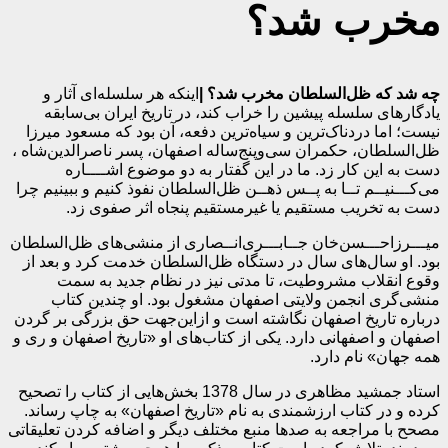
مخرب شد؟
چه شد که ظل‌السلطان مخرب شد؟ |
اینکه هر سلسله‌ای آثار و
یادگارهای سلسله پیشین را خراب کند، در تاریخ ایران بی‌سابقه
نیست؛ اما دردناک‌ترین و سیاه‌ترین دفعه، آن بود که مسعود میرزا
ظل‌السلطان، حکمران سی‌وپنج‌ساله اصفهان، پسر ناصرالدین‌شاه ،
دست به این کار زد. ما در این گفتار به دو موضوع اشــــاره
می‌کـــنیــم تــا به پــس ذهــن ظل‌السلطان نفوذ کنیم و ببینیم چرا
دست به تخریب مستقیم یا غیرمستقیم پنجاه اثر صفوی زد.
میـــرزا‌حـــسن‌خان جــابـــری‌انــصاری از منشی‌های ظل‌السلطان
بود. او سال‌های سال در دستگاه ظل‌السلطان خدمت کرد و بعد از
وقوع انقلاب مشروطیت، تا مدتی نیز در نظام جدید به سمت
منشی‌گری انجمن ولایتی اصفهان مشغول بود. او چندین کتاب
درباره تاریخ اصفهان نگاشته است و ازاین‌جهت حق بزرگی بر گردن
اصفهان و اصفهانی دارد. یکی از کتاب‌های او «تاریخ اصفهان و ری و
همه جهان» نام دارد.
استاد جمشید مظاهری در سال 1378 بخش‌هایی از کتاب را تصحیح
کرده و در کتاب ارزشمندی به نام «تاریخ اصفهان» به چاپ رساند.
مصحح با مراجعه به صدها منبع مختلف دیگر و اضافه کردن تعلیقاتی