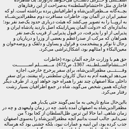
قاجاری مثل «احتشام‌السلطنه» به‌صراحت از این رفتارهای
بچــه‌گانه مــظفرالدین‌شاه و اطرافیانش پرده برداشته است. او که
سفیر ایران در آلمان بود، خاطرات مسافرت دوم مظفرالدین‌شــاه
به اروپــا را به تصویر می‌کشد که هیئت درباری حدود یک‌صد نفر بود؛
به‌اندازه‌ای که «دولت آلمان پس‌ازاینکه اصل بازدید پادشاه ایران و
پذیرایی از او را پذیرفت، در قبول پذیرایی از قریب یک‌صد نفر
همراهان که مرکب از صدراعظم و بعضی از وزرا و درباریان و
رجال تا نوکر و پیشخدمت و قراول و یساول و دلقک و روضه‌خوان و
معین‌البکاء و امثالهم بود، اشکال‌تراشی می‌کرد.
حق هم با وزارت خارجه آلمان بود» (خاطرات
احـــتشام‌الســلطــنه، 1367، ص472). مـــســـلم اســــــــت
وقــــتـــی مظفرالدین‌شاه، برای سفر پرخرج خارجی، اجازه
می‌دهد این‌همه آدم به دنبال کاروان سلطنتی راه بیفتند، برای سفر
داخلی مثلا اصفهان چند نفر را همراه خود خواهد آورد. از طرف دیگر
چنان‌که همین شخص می‌گوید، شاه در جمع اطرافیان بسیار زشت
رفتار می‌کرد.
بااین‌حال منابع تاریخی به ما نمی‌گویند حتی یک‌بار هم
مظفرالدین‌شاه به اصفهان آمده باشد. چه در زمان ولیعهدی و چه در
زمان شاهی. اما حالا این ترس ظل‌السلطان از کجا بود؟ من
نمی‌دانم. جالب است بدانیم آنچه مظفرالدین‌شاه را به‌سوی اصفهان
جذب کرده بود، این ابنیه و عمارات نبود، بلکه جشنی بود که هرساله