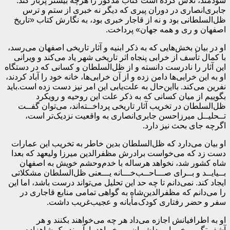
سودمند، تلاش کرده است کتاب مذکور را هرچه بیشتر پربار کند.
جابری‌انصاری در دوران پیری که دیگر نه خبری از ستم و ترس
ظل‌السلطانی بود و نه از قاجار خبری بود، به نگارش کتاب «تاریخ
اصفهان و ری و همه جهان» پرداخت.
او در بیان بخش‌هایی که به ذکر ابنیه و آثار تاریخی اصفهان می‌رسد،
با کمال تأسف از خرابی پنجاه اثر تاریخی شهر یاد می‌کند و ویرانی
این آثار را نادرست دانسته و از ظل‌السلطان و کسانی که در دستگاه
او به این خرابی‌ها دامن زده و از آن خرابی‌ها، خانه خود را آباد کردند،
نفرین می‌کند. بااین‌حال به علت‌یابی این امر نیز دست زده است.باید
بگوییم از میان کسانی که به ذکر علت این روحیه و رویکرد
ظل‌السلطان در تخریب آثار تاریخی پرداخــته‌اند، می‌توان گفــت
تــحلیــل میرزا‌حسن جابری‌انصاری به واقعیت نزدیک‌تر است،
اگرچه جای بحث نیز دارد.
او بیان می‌دارد که ظل‌السلطان بدین خاطر به تخریب این عمارات
دست زد که می‌خواست برادرش مظفرالدین میرزا ولیعهد که بعدا
شاه کشور شد، نخواهد هرساله با خدم‌وحشم خویش به اصفهان
بــیایــد و بــرای صـــاحــب‌خـــانه یـــعنی ظل‌السلطان مشکلاتی
ایجاد کند. نمی‌دانم تا چه حد این تحلیل می‌تواند درست باشد، اما این
را می‌دانم که مظفرالدین‌شاه به گواهی تمامی منابع قاجاری در
سفر و حضر رفتاری کودک‌مأبانه و عجیب‌غریب داشت.
او به اطرافیانش اجازه می‌داد هر چه می‌خواهند بکنند و هر
آشفــتگی و خــرابی دلشــان می‌خـواهد بارآورند. یک شاهزاده