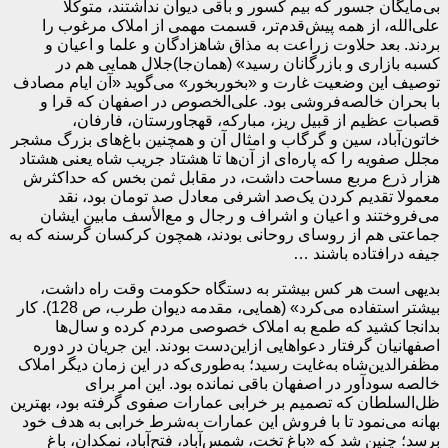
بی‌مایگان جسور که بیم کسور و باقی دیوان نداشتند، متوکلا
علی‌الله، از همه پیش‌قدم‌تر، قسمت مهمی از املاک مرغوب را
بردند. بعد حلاوت زراعت به مذاق شاهزادگان و علما و اعیان و
کسبه بازاری و بازرگانان رسید» (همان‌جا)جلال همایی هم در
توصیف این وضعیت غارت و «بخوربخور» می‌گوید «آن ایام مصادف
با بحران خالصه‌فروشی بود. علی‌الخصوص در اصفهان که قرا و
قصبات عظیم از قبیل ریز، مبارکه، قهجاورستان، فارفان،
خاتون‌آباد، سین و گرگاب و امثال آن و همچنین باغ‌های بزرگ مشجر
مجلل صفویه را که پاره‌ای از آن‌ها تا هشتاد جریب شاه یعنی هشتاد
هزار ذرع مربع مساحت داشت، در مقابل ثمن بخس که حداکثرش
معمولا تقدیم کردن یک‌صد اشرفی معادل صد تومان بود، نقد
می‌فروختند و اعیان و اشراف و رجال و مع‌الأسف مابین ایشان
جماعتی هم از روسای روحانی بودند، همچون کرکسان گرسنه که به
جیفه درافتاده باشند …
بدیهی است هر کس بیشتر به دستگاه حکومت وقت راه داشت،
بیشتر استفاده می‌کرد» (همایی، مقدمه دیوان طرب، ص 128). کار
بدانجا کشید که طمع به املاک خصوصی مردم کرده و سال‌ها
اصفهانیان گرفتار دعواهایی ازاین‌دست بودند. این جریان در دوره
مظفرالدین‌شاه به‌غایت رسید؛ به‌طوری‌که در این زمان دیگر املاک
خالصه سودآور در اصفهان باقی نمانده بود. این امر برای
ظل‌السلطان که تصمیم بر خرابی عمارات صفوی گرفته بود، بهترین
بهانه می‌نمود تا با فروش این عمارات به‌شرط خرابی به هدف خود
برسد؛ چنین شد که «باغ تخت، شمس‌آباد، فتح‌آباد، نمکدان، باغ