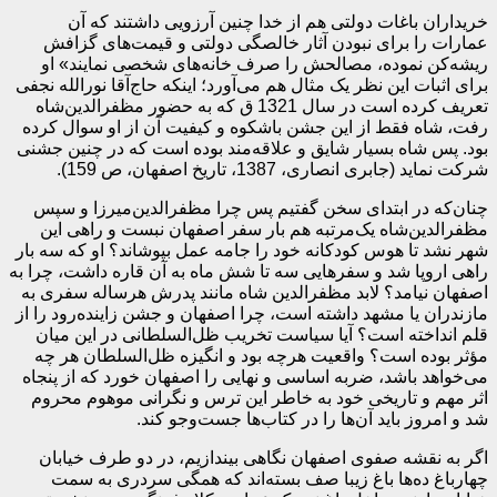
خریداران باغات دولتی هم از خدا چنین آرزویی داشتند که آن
عمارات را برای نبودن آثار خالصگی دولتی و قیمت‌های گزافش
ریشه‌کن نموده، مصالحش را صرف خانه‌های شخصی نمایند» او
برای اثبات این نظر یک مثال هم می‌آورد؛ اینکه حاج‌آقا نورالله نجفی
تعریف کرده است در سال 1321 ق که به حضور مظفرالدین‌شاه
رفت، شاه فقط از این جشن باشکوه و کیفیت آن از او سوال کرده
بود. پس شاه بسیار شایق و علاقه‌مند بوده است که در چنین جشنی
شرکت نماید (جابری انصاری، 1387، تاریخ اصفهان، ص 159).
چنان‌که در ابتدای سخن گفتیم پس چرا مظفرالدین‌میرزا و سپس
مظفرالدین‌شاه یک‌مرتبه هم بار سفر اصفهان نبست و راهی این
شهر نشد تا هوس کودکانه خود را جامه عمل بپوشاند؟ او که سه بار
راهی اروپا شد و سفرهایی سه تا شش ماه به آن قاره داشت، چرا به
اصفهان نیامد؟ لابد مظفرالدین شاه مانند پدرش هرساله سفری به
مازندران یا مشهد داشته است، چرا اصفهان و جشن زاینده‌رود را از
قلم انداخته است؟ آیا سیاست تخریب ظل‌السلطانی در این میان
مؤثر بوده است؟ واقعیت هرچه بود و انگیزه ظل‌السلطان هر چه
می‌خواهد باشد، ضربه اساسی و نهایی را اصفهان خورد که از پنجاه
اثر مهم و تاریخی خود به خاطر این ترس و نگرانی موهوم محروم
شد و امروز باید آن‌ها را در کتاب‌ها جست‌وجو کند.
اگر به نقشه صفوی اصفهان نگاهی بیندازیم، در دو طرف خیابان
چهارباغ ده‌ها باغ زیبا صف بسته‌اند که همگی سردری به سمت