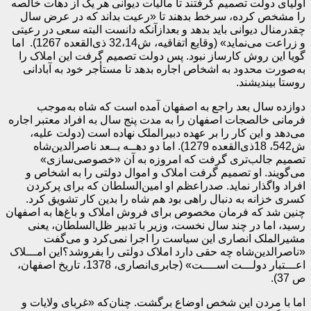
اولیای دولت تصمیم گرفتند تا مالیات دیوانی هر یک از دهات خالصه
را مشخص کرده، سرخط بدهند تا «رعیت بداند که در عرض سال
چقدرمنال دیوانی باید بدهد و بعدازآنکه دانست البته سعی در رعیتی
و زراعت می‌نماید» (وقایع اتفاقیه، ش32،14 ذی‌القعده 1267). اما
گویا این روش کارساز نبود. پس دولت تصمیم گرفت این املاک را
به‌صورت محدود به اشخاص اجاره بدهد تا مستأجر خود به آبادانی
روستا بیندیشند.
دوازده سال بعد راجع به اصفهان آمده است که شاه به‌موجب
فرمانی خالصجات اصفهان را به مدت پنج سال به افراد معتبر اجاره
می‌دهد و این کار را بر عهده دبیرالملک نهاده است (دولت علیه،
ش542، 18ذی‌القعده 1279). اما دو دهــه بــعد ناصرالدین‌شاه
تصمیم جالب‌تری گرفت که امروزه به آن «خصوصی‌سازی»
می‌گویند. او تصمیم گرفت املاک و اموال دولتی را به اشخاص و
افراد واگذار نماید. صدراعظم او امین‌السلطان که برای پرکردن
کسری خزانه به دنبال راهی بود هم شاه را بدین کار تشویق کرد.
چنین شد که فرمان مخصوص برای فروش املاک و باغ‌ها به اصفهان
رسید، اما در چند سال نخست، وزیر با تدبیر ظل‌السلطان، یعنی
مشیرالملک انصاری این سیاست را اجرا نمی‌کرد و می‌گفت
«ناصرالدین‌شاه چه حقی دارد املاک دولتی را بفروشد؟این امـــلاک
اعـــتبار دولـــت اســــت» (جابری‌انصاری، 1378، تاریخ اصفهان،
ص 37).
اما با مردن این شخص اوضاع برگشت. چنان‌که «غربای ولایات و