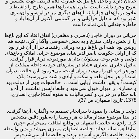
خیابان دارند و داخل باغ نیز یک عمارت کلاه فرنگی جهت نشستن و
تفریح وجود داشته است. تقریبا همه باغ‌ها همین طرح را داشته‌اند.
علاوه بر باغ‌های چهارباغ، باغ‌های دیگری نیز در این‌سو و آن‌سوی
شهر بود که به دلیل فراوانی و نیز گمنامی، اکنون از آن‌ها یاد و
خاطره چندانی باقی نمانده است.
جریانی در دوران قاجار (ناصری و مظفری) اتفاق افتاد که این باغ‌ها
را از بخش دولتی منتزع و به بخش خصوصی واگذار کرد. نتیجه هم
روشن بود: همه این باغ‌ها رو به ویرانی رفتند.ماجرا از آن قرار بود
که از اوایل حکومت ناصرالدین‌شاه، موضوع خرابی املاک و باغ‌های
دولتی و عدم توجه مسئولان بدان‌ها موردتوجه دربار قرار گرفت.
به‌قول جابری انصاری «شاه در سفرهای خود به داخله مملکت از
دور هر قریه‌ای را می‌دید ویران است، می‌فرمود: این خالصه دیوان
است! و هر محل قلعه و سکنه و آبادی داشت می‌پرسید: ملک
کیست؟ و یقین داشت اربابی است … خالصجات چون از دولت بود
و مصارف را دیوان قبول نمی‌نمود و طبعا دلسوز نداشت، از آه و
ناله حکام در خرابی و کسرمالیات به ستوه آمد»(جابری انصاری،
1378، تاریخ اصفهان، ص 37).
دولت راه‌هایی را پیمود تا سرانجام تصمیم به واگذاری آن‌ها گرفت.
در ابتدا موضوع مقدار مالیات هر روستا را به‌طور دقیق مشخص
کرد. راجع به خالصه اصفهان در وقایع اتفاقیه می‌خوانیم «چون
سابقا همه‌ساله دهات خالصه اصفهان ممیزی می‌شد و بدین واسطه
رعیت خالصه دلگرم و آسوده نبودند و خالصه آباد نمی‌شد» پس