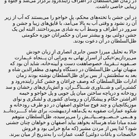
در زمان ظل‌السلطان در اطراف زاینده‌رود برگزار می‌شد و جلوه و
زیبایی خاصی داشت.
در این جشن با تخته‌های محکم، پل خواجو را می‌بستند که آب از زیر
آن رد نشود و وقتی آب به بالا می‌آمد، با قایق‌های زیبا و جشن و
سرور در اطراف و وسط آب به شادی می‌پرداختند. البته این یک
جشن دولتی بود و بیشتر سران و حکمرانان حوزه حکومتی
ظل‌السلطان در آن دعوت بودند.
حالا به تحلیل میرزا حسن جابری انصاری از زبان خودش
می‌پردازیم:«یکی از اسرار نهانی به ویرانی آن پــنجاه عــمارت
صــفویه تــقریبا، خصوصاهفت دست و آیینه‌خانه، شاید آن بود که
منهیان نهانی ظل‌السلطان در دستگاه ولیعهدی مظفرالدین شاه و
بعد به سلطنتش، از بس برای ظل‌السلطان نوشته بودند زمان
ادارات ظل‌السلطان که وصف چراغان و جشن کنار زاینده‌رود و
کشتی‌رانی و شــناوری شــناگــران، و آتش‌بازی‌های رخشان و سد
رودخانه و دریاچه ساختن میان پل جویی و پل خواجو و خیمه
افراشتن حکام و پیشکاران و روسای کشوری و لشکری و نوای
موزیکانچیان و چند فوج ساخلوی اصفهان در دو طرف رودخانه و
شکوه عمارات صفویه به یک‌ماهه اردیبهشت، برای شاه کــــرده‌انــد
و هــمی خــصــوصــیاتــش را می‌پرسیده، ظل‌السلطان متوهم
شده مبادا شاه هرساله بخواهد بیاید اصفهان و خواهان چنان جشنی
شود؟ لذا پس از مردن مشیر (که مانع خرابی بود و فروش
خالصجات و باغات دولتی) گفت عمارات را به‌تدریج از میان ببرند.