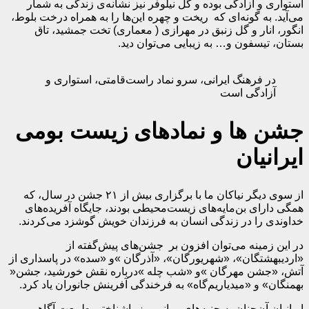
استواری و آزادگی بوده و گل نیلوفر نیز نشانه‌ی زندگی به شمار
می‌آید. به گونه‌ای که ریخت و چهره این‌ها را به همراه درخت بلوط،
انگور، انار و گل زنبق در مهرازی ( معماری) تخت جمشید، تاق
بستان، تیسفون و… به زیبایی می‌توان دید.
در فرهنگ ایرانی، سرو نماد راست‌قامتی، استواری و
آزادگی است
جشن ها و نمادهای زیست بومی
ایرانیان
از سوی دیگر نیاکان ما با برگزاری بیش از ۲۱ جشن در سال، که
همگی دارای بن‌مایه‌های زیست‌محیطی بودند، جایگاه آفریده‌های
خداوندی را در زندگی انسان به فرزندان خویش گوشزد می‌کردند.
در این زمینه می‌توان افزون بر جشن‌های پیش‌گفته از
«اردیبهشتگان»، «شهریورگان»، «آذرگان »و «سده» در پاسداری از
آتش، «جشن مهرگان »و «شب چله »درباره نقش خورشید، جشن«
بهمنگان» و «میدیاریم‌گاه» به فرخندگی آفرینش جانوران یاد کرد.
ایرانیان آن‌چنان به جنبه‌های روانی و زیباشناختی طبیعت آگاهی