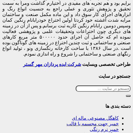
برایم بود و هم تجربه های مفیدی در اختیارم گذاشت ومرا به سمت
تحقیق و پژوهش تئوری و عملی راجع به جنسیت انواع رنگ و
ابزارهای اجرای کار سوق داد و این ماده مکمل صنعت و ساختمان
مرابه شدت آغشته خود کردتا اولین اختراع خودرابانام رنگین کمان
وسپس دومین رابانام رنگین کاربه ثبت برسانم.و پس از آن در زمینه
های دیگری چون اختراعات وتحقیقات علمی و پژوهشی فعالیت
نموده ام که حاصل آن اجرای حدود ۵۰۰۰۰۰ متر مربع کارهای
صنعتی و ساختمانی و ثبت چندین اختراع در زمینه های گوناگون بوده
است .در سال ۱۳۸۶ با ساخت کارخانه رنگسازی ونو ، تولید انواع
رنگهای صنعتی و ساختمانی را شروع و راه اندازی نمودم.
طراحی تخصصی وبسایت
شرکت ایده پردازان مهر گستر
جستجو در سایت
دسته بندی ها
کاهگل مصنوعی ماله ای
خمیر جهت مجسمه یا قالب
خمیر نرم رنگی