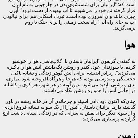
است که: “ایرانیان برای شستشوی بدن در چارچوبی به نام آبزن
قرار گرفته تن خود را می‌شویند تا آب بیهوده از دست نرود”. آبزن
چیزی مانند وان امروزی بوده است. تیرداد اشکانی هم برای نیالودن
آب به جای راه آبی٬ راه سخت زمینی را برای جنگ با روم
برمی‌گزیند.
هوا
به گفته‌ی گزنفون “ایرانیان باستان با گلاب‌پاشی، هوا را خوشبو
کرده، با سوزندان عود، کندر و روشن نگه‌داشتن آتش هوا را پاکیزه
می‌کردند”. زیرادر اندیشه‌ ایرانی‌ آتش‌ گوهر زندگی و نشانه‌ پاکی،
خجستگی‌ و تندرستی بوده، که هرجا و هرگاه افروخته شود بیماری،
بدی و زشتی‌ ناپدید می‌شود. بدین‌گونه در هر شهر، هر کوی ‌و کاشانه
‌در اجاقی آتش ‌را همواره روشن نگاه می‌داشتند.
چنان‌که اکنون دود دادن اسپند و چرخاندن آن در خانه ریشه در باور
گذشته دارد. ایرانیان‌ باستان، آتش‌ را از یک سو به نشانه فروغ ایزدی
و از سوی دیگر برای نقش به سزایی که در زندگی انسانی‌ داشت‌ ارج
گزارده، پرستاری ‌می‌کردند.
زمین