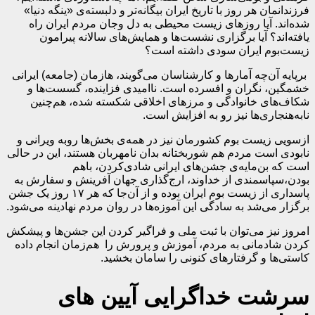
فرزندانمان هر روز با تاریخ ایران بیگانه‌تر و دلبسته‌ی «ینگه دنیا»
شده‌اند. آیا روزهای زیست محیطی به دل‌ وجان مردم ایران راه
یافته‌اند؟ آیا برگزاری نشست‌ها و همایش‌های سالانه پیرامون
زیست‌بوم ایران سودی داشته است؟
برپایه‌ آن‌چه آمارها و کارشناسان می‌گویند، هازمان (جامعه) ایرانی
خشمگین، نگران و افسرده است. ناامیدی فزاینده، گسست‌ها و
شکاف‌های خانوادگی و مرزهای اخلاقی شکسته شده، هم‌چنین
نابه‌هنجاری‌ها نیز رو به افزایش است.
ازسویی زیست بوم کشورمان نیز در همه‌ی بخش‌ها روبه ویرانی و
نابودی است مردم هم شوربختانه بدان نامهربان هستند، این در حالی
است که بن‌مایه‌ی جشن‌های ایرانی شادی‌کردن، باهم
بودن،سپاسمندی از خداوند، ارج‌گذاری جهان آفرینش و سفارش به
پاسداری از زیست بوم ایران بوده و از آن‌جا که هر ۱۷ روز یک جشن
برگزار می‌شد به سادگی این آموزه‌ها در روان مردم نهادینه می‌شود.
امروز نیز می‌توان با ثبت ملی و فراگیر کردن این جشن‌ها و پیشکش
کردن شادمانی به مردم، آموزش و پرورش را هم‌زمان انجام داده
کاستی‌ها و گرفتارهای کنونی را سامان بخشید.
سرشت خداگرایی آیین های