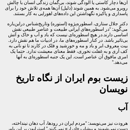
آن‌ها دچار کاستی یا آلودگی شوند، بی‌گمان زندگی انسان با چالش
روبرو می‌شود. به همین شوند (دلیل) آن‌ها همه‌ی تلاش خود را برای
پاسداری و پاکیزه نگهداشتن این داده‌های اهورایی به کار بستند.
دکتر جلال ستاری، اسطوره‌پژوه (استوره) وتاریخ‌شناس دراین‌باره
می‌گوید: “در اسطوره‌های ایرانی طبیعت و عناصر طبیعی نقش
اساسی‌ دارند.در هیچ اسطوره‌ای نیست که باد و آب و خاک و آتش
بی‌تاثیر باشد. در کنار اسطوره‌های ما، در ادبیات ما هم نقش دارد.
بیت معروف ابر و باد و مه و خورشید و فلک در کارند تا تو نانی به
کف آری و به غفلت نخوری، فقط معنای معیشت ندارد. حتما یک
امری مافوق آن عناصر است. این یک جنبه اسطوره‌ای به آنها
می‌دهد.”
زیست بوم ایران از نگاه تاریخ
نویسان
آب
هرودت نیز می‌نویسد: “مردم ایران در رودها، آب دهان نینداخته،
دست نمی‌شویند و پیشاب «ادرار» نمی‌کنند.” استرابون بر این باور