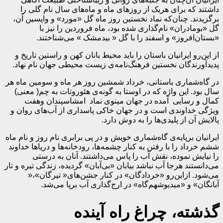
داشتند که برای هریک از روزهای ماه و ماه‌های سال نام گلی را
برگزیدند. چنان‌که نماد نخستین روز ماه گل «مورد» و واپسین آن،
گل «بومادران» نام‌گذاری شده بود، ماه فروردین را نیز با
«بستان‌افروز» و اسفند را با گل « بیدمشک » می‌شناختند.
از این‌رو ایرانیان باستان را باید محیط‌ بانان کهن و راستین تاریخ و
پدیدآورندگان نخستین فرهنگ‌نامه‌ی زیست محیطی جهان نام نهاد.
در گاه‌شماری باستانی، خرداد شمشین روز هر ماه و سومین ماه هر
سال بود. این واژه که در اوستا به گونه‌ی هئوروتات به چم( معنی)
کمال و رسایی آمده در جهان مینوی نماد امشاسپندان وهفت
ویژگی خداوندی است و در جهان خاکی پاسداری از آب‌های روان و
پالایش آن از پلیدی‌ها را به دوش دارد.
ایرانیان برپایه‌ی گاه‌شماری خویش و در پی برابری نام روز و نام ماه
ششم خرداد را با رفتن به کنار چشمه‌ها، رودخانه‌ها و دریاها خداوند
را نیایش نموده، نقش آب را پاس می‌داشتند. آنان به درستی
می‌دانستند هرجا آب نباشد بیابان «بی‌آبان» گردیده، زندگی تیره و تار
می‌شود. ازاین‌رو «خردادگان» در کنار جشن‌های« تیرگان»،«
آبانگان» و «میدیوشهم‌گاه» در ارج‌گذاری آب برپا می‌شد.
گذشته، چراغ راه آینده