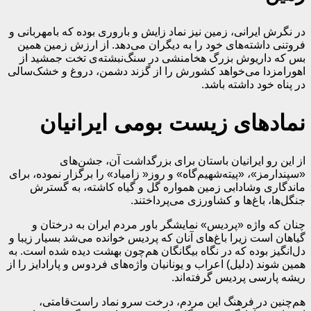
در نگرش ایرانی، زمین نیز نماد زایش و باروری بوده که بامهربانی و
فروتنی داشته‌های خود را به دیگران می‌دهد. از ارزش زمین همین
بس که داریوش بزرگ هخامنشی در سنگ‌نبشته‌ی تخت جمشید از
اهورامزدا می‌خواهد کشورش را از گزند دشمن، دروغ و خشک‌سالی
در پناه خود داشته باشد.
نمادهای زیست بومی ایرانیان
از این رو ایرانیان باستان برای بزرگداشت آن، جشن‌های
«سپندارمز»، «پیته‌شهیم‌گاه» و روز« زامیاد» را برگزار نموده، برای
ماندگاری وشادابی زمین همواره گل و گیاه کاشته، به گسترش
جنگل‌ها، باغ‌ها و کشاورزی می‌پرداختند.
چنان که واژه «پردیس» نمایشگر باور مردم ایران به درختان و
گیاهان است زیرا باغ‌های آنان که پردیس خوانده می‌شد بسیار زیبا و
دل‌انگیز بوده که در نگاه بیگانگان هم‌چون بهشت دیده شده است. به
همین شوند (دلیل) اعراب و یونانیان واژه‌های فردوس و پارادایز را از
ریشه‌ پارسی پردیس گرفته‌اند.
هم‌چنین در فرهنگ این مردم، درخت سرو نماد راست‌قامتی،