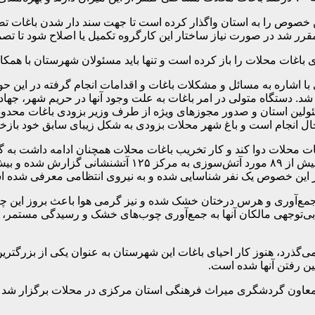
 خصوص را به استان واگذار کرده است تا جهت سند دار شدن باغات تصمیم
قرر شد در صورت نیاز ساختار این کارگروه تکمیل یا اصلاح شود تا تص
باغات محلات را باز کرده است و تنها باید مسئولان شهرستان با همکا
ت نیز در شهریورماه سال ۹۶ در نشستی خبری با اشاره به مسائل و مشکلات باغات و اقدامات انجا
د شد. دستگاه متولی در امر باغات به علت وجود آنها در حریم شهر، جه
سئولین استان و صدور مجوزهای ویژه از طرف وزیر بزودی باغات محدود
حال انجام است و باغ شهر محلات بزودی به شکل زیبای سابق خود باز
غات محلات دوا کند و کار تخریب باغات محلات همچنان ادامه داشت به
نوزدهمین روز از خردادماه سال ۹۸ به ایسنا گفت: در ۱۵ روز گذ
 در این خصوص یک نفر شناسایی شده و به نیروی انتظامی معرفی شده 
 جمع‌آوری و هرس درختان خشک شده و نیز گرمی هوا باعث بروز این چن
ه بی‌توجهی مالکان آنها به جمع‌آوری چوب‌های خشک و رسیدگی مستمر،
ت محلات می‌گذرد، هنوز کار احیای باغات این شهرستان به عنوان یکی از بزرگت
ین رفتن آنها شده است.
معاون گردشگری میراث فرهنگی استان مرکزی در محلات برگزار شد و مج