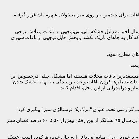
 باغات برای چندمین بار روی میز مسئولان شهرستان قرار گرفته
سال اخیر به دلیل خشکسالی، بی‌توجهی به باغات و تلاش برخی
که کار به جاهای باریک بکشد و بخش قابل توجهی از باغات شهری
ستان مطرح شود.
سید.
سما خبر از احیای باغات محلات داد و گفت: این باغات با وسعت ۳۰ هکتار جزو بهترین و مستعدترین باغات محلات هستند، اما مشکل اصلی درخصوص این
 داشتند با رها کردن باغات و عدم رسیدگی به آنها به خشک شدن
 و درآمدزایی از این محل، اقدام کنند.
قاسم رییس اکبری عضو شورای وقت شهر محلات در این گزارش به ایسنا گفته بود که مقایسه نقشه هوایی ۳۰ سال قبل محلات با نقشه هوایی سال ۹۵ نشانگر از بین رفتن بیش از ۵۰ تا ۶۰ درصد فضای سبز
 برخورداری از منابع آبی باغ را به حال خود رها کرده است. خشک