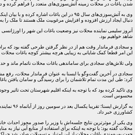
شدن باغات در محلات زمینه آتش‌سوزی‌های متعدد را فراهم کرده و 
وی به آتش‌سوزی‌های سال ۹۵ در این باغات اشار
دنبال ایجاد ارزش افزوده و افزایش مرغوبیت ملک هستند تا ملک را به ف
آنروز سلیمی نماینده محلات نیز وضعیت باغات این شهر را اورژانسی ع
شاهد خواهیم بود.
این امر قطعا کمک شایانی به زیبایی هرچه بیشتر کوچه باغات محلات خ
ولی تلاش‌های سجادی برای ساماندهی باغات محلات ناتمام ماند و حدود شش ماه بعد در آذرم
سجادی در آخرین گفت‌وگو با ایسنا به عنوان فرماندار محلات، رفع م
کرد: طی این مدت تمام تلاشمان را برای رسیدگی و سامان یافتن باغات
وی تاکید کرده بود که با توجه به اینکه اقلیم شهرستان تحت تاثیر و
محسوس است.
به گزارش 
کشاورزی خبر داد.
وی یکی از موثرترین نتایج جلسه‌اش با وزیر را صدور مجوز احداث خا
جهت بهره‌مندی باغات محلات از این امتیاز و تسهیلات صادر شد چراکه ۷۰ درصد باغات محلات مساحتی کمتر از این میزان دارند و بهره‌مندی آنها از تسهیلات یاد شده نیازمند کسب مجوز 