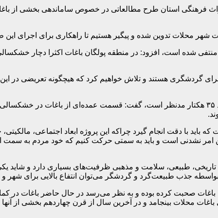
اث فرهنگی استان طرح مطالعاتی در خصوص ساماندهی بخشی از باغات 
شهر محلات تدوین شده و پیگیر هستیم تا راهکاری برای اجرای این طر
تفی شده است، افزود: در منطقه پولگان باغات اکثرا دچار خشکسالی ش
 برای گردشگری هستند و تلاش خواهیم کرد که هیچگونه تعریضی در این م
وی با اشاره به اینکه در گام اول، باغات منطقه پولگان با وسعت حدود ۳۵ هکتار مدنظر است، گفت: قس
ند.
ه باید با دقت انجام گیرد چراکه این پروژه ابعاد اجتماعی، مالکیتی
این امر نشدنی است و باید به سمتی حرکت کنیم که خود مردم به سمت 
ریخی، طبیعی، سلامت و مذهبی ظرفیت‌های بسیاری دارد و شاید یکی ا
سطه جذب طبیعت‌گرد و گردشگر می‌توان انتفاع بالایی برای شهر و ا
غات صحبت کرده بوده و به نظر می‌رسد در حال حاضر باغات در کما به
 باغات محلات بینجامد و در آخرین سال از قرن چهاردهم بخشی از آنها ا