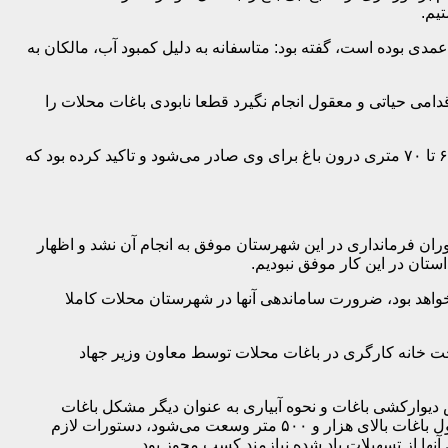
یم.
 کارشناسان عمدی بوده است، گفته بود: متاسفانه به دلیل کمبود آب، مالکان به
دامی حیاتی و معقول انجام نگیرد قطعا نابودی باغات محلات را
و سجادی فرماندار وقت هم از در نظر گرفتن طرحی گفته بود که براساس آن اگر باغداری جهت حفظ و احیای باغ برآید مجوز ساخت بنای ۶۰ تا ۷۰ متری درون باغ برای وی صادر می‌شود و تاکید کرده بود که
ران فرمانداری در این شهرستان موفق به انجام آن نشد و اظهار
ستان در این کار موفق نبودیم.
 خواهد بود، ضرورت ساماندهی آنها در شهرستان محلات کاملا
ی اسلامی از صدور مجوز ساخت خانه کارگری در باغات محلات توسط معاون وزیر جهاد
 دیوارکشی باغات و نحوه آبیاری به عنوان دیگر مشکل باغات
محلات گفته بود: با توجه به اینکه برای استفاده از منابع آبی نیاز به منابع و امتیازات تسهیلاتی وجود دارد و این امتیاز در حالت عادی تنها مشمول باغات بالای هزار و ۵۰۰ متر وسعت می‌شود، دستورات لازم