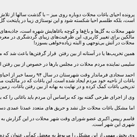
پرونده احیای باغات محلات دوباره روی میز – با گذشت سالها از تلاش
است، بلکه طلسم احیا شکسته شود و این نوستاژی زیبا در پایتخت گل ا
شهر محلات به گل‌ها و باغ‌ها و کوچه باغاهایش شهره است، جاذبه‌ها
مالکین برای تغییر کاربری، این ظرفیت‌های زیبای گردشگری در معرض 
محلات در آتش بی‌توجهی و البته زیاده‌خواهی بسوزد!
همین تخریب‌ها یا در آستانه از بین رفتن قرار گرفتن‌ها باعث شد ک
سلیمی نماینده مردم محلات در مجلس بارها در خصوص از بین رفتن این
باغات از ناحیه خود مردم ایجاد شده است. این باغات که در مالکیت م
تدریجی باغات کمک کرده و در نهایت به بهانه از بین رفتن باغات، زم
وی از اجرای طرحی گفته بود که براساس آن مردم باید باغاتی را که ب
اما مشکل باغات محلات حل نشد و حریق های متعدد عمدتا عمدی دست از سر آنها برنداشت و ایسنا خرداد سال ۹۵ دوباره م
شهری این شهر است.
وی بخش مهمی از این مشکل را مربوط به معضل کم‌آبی عنوان کرده و اظ