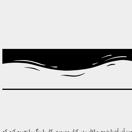
وت آن آشنا شوم و اغلب در کنار مدرسه ،کار با رنگ را تجربه کنم که