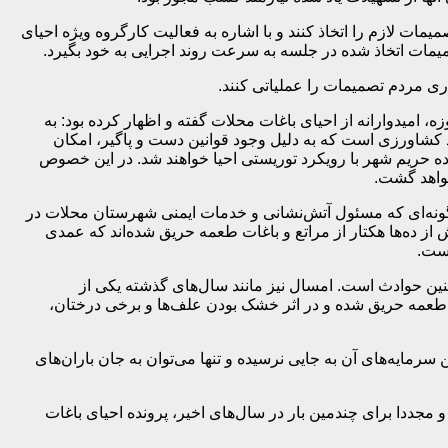
ات لازم را اتخاذ کنند و با اشاره به فعالیت کارگروه ویژه احیای
میمات اتخاذ شده در جلسه به سرعت روند اجرایی به خود بگیرد.
ری مردم تصمیمات را عملیاتی کنند.
م گرفته در این حوزه، امیدوارانه از احیای باغات محلات گفته و اظهار کرده بود: به
اد کشاورزی است که به دلیل وجود قوانین دست و پاگیر، امکان
ه حریم شهر با رویکرد توریستی احیا خواهند شد. در این خصوص
خواهد گشت.
 گونه‌ای که مسئول آتش‌نشانی و خدمات ایمنی شهرستان محلات در
شته بیش از ۸۹ مورد آتش‌سوزی به مرکز ۱۲۵ آتشنشانی گزارش شده و بیش از ده‌ها هکتار از مراتع و باغات طعمه حریق شده‌اند که عمدی
است.
ین حوادث است. امسال نیز مانند سال‌های گذشته یکی از
 طعمه حریق شده و در اثر خشک بودن علف‌ها و برخی درختان،
رین سرمایه‌های آن به جایی نرسیده و تنها می‌توان به جان باران‌های
ددا برای چندمین بار در سال‌های اخیر، پرونده احیای باغات