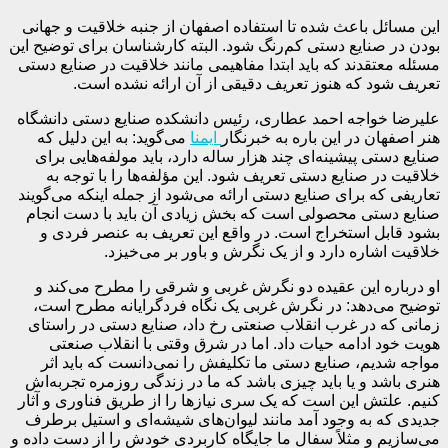
این مسائل باعث شده تا استفاده اصفهان از جنبه خلاقیت و جهانی
بودن در صنایع دستی کم‌رنگ شود. البته کارشناسان برای توضیح این
مسئله معتقدند که باید ابتدا مفاهیمی مانند خلاقیت در صنایع دستی
تعریف شود که هنوز تعریف دقیقی از آن ارائه نشده است.
علیرضا خواجه احمد عطاری، رئیس دانشکده صنایع دستی دانشگاه
هنر اصفهان در این باره به خبرنگار
ایمنا
می‌گوید: به این دلیل که
صنایع دستی پیشینه‌ای چند هزار ساله دارد، باید مولفه‌هایی برای
خلاقیت در صنایع دستی تعریف شود. این مؤلفه‌ها را با توجه به
تعاریفی که برای صنایع دستی ارائه می‌شود از جمله اینکه می‌گویند
صنایع دستی محصولی است که بخش زیادی آن باید با دست انجام
بشود قابل استخراج است. در واقع این تعریف به عنصر فردی و
خلاقیت اشاره دارد و از یک نگرش و باور بر می‌خیزد.
او درباره این عقیده دو نگرش غربی و شرقی را مطرح می‌کند و
توضیح می‌دهد: در نگرش غربی یک نگاه فردگرایانه مطرح است،
زمانی که در غرب انقلاب صنعتی رخ داد، صنایع دستی در راستای
هویت خود ادامه حیات داد. اما در شرق وقتی با انقلاب صنعتی
مواجه شدیم، صنایع دستی ما تکلیفش را نمی‌دانست که باید اثر
هنری باشد و یا باید چیزی باشد که ما در زندگی روزمره تجربه‌اش
کنیم. علتش این است که یک سری نیازها را از طریق فناوری و آثار
جدیدی که به وجود آمد مانند لیوان‌های شیشه‌ای و استیل برطرف
می‌سازیم و مثلاً سفال ما جایگاه کاربردی خودش را از دست داده و