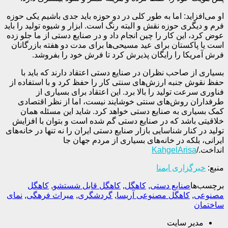
او می‌افزاید: اما به طور کلی در دو حوزه باید جدی باشیم یکی حوزه
فرم و دیگری حوزه نقش و البته رنگ است. ابزار و شیوه تولید را باید
عوض کرد، این کار را چین انجام داد و در صنایع دستی از ما جلو زده
است یا پاکستان برای عید مسیحی‌ها برای مدت دو هفته بازرگانان
فرش آمریکا را رایگان پذیرش کرد تا فرش خود را بفروشد.
بسیاری از صاحب نظران در صنایع دستی اعتقاد دارند که باید با
حفظ نقوش جنبه ارزش‌های سنتی کار را حفظ کرد و با استفاده از
فناوری سرعت تولید را بالا برد. این اعتقاد برای بسیاری از
طرفداران روش‌های سنتی خوشایند نیست، اما از نظر اقتصادی
کمک بسیاری به صنایع دستی خواهد کرد. شاید این مسئله همان
خلاقیتی باشد که در صنایع دستی گم شده است و بتوان با افزایش
تولید در کنار شناسایی بازار صنایع دستی ایران را نه تنها در خانه‌های
ایرانی، بلکه در خانه‌های بسیاری از مردم جهان جا
انداخت./
KahgelArisa
منبع:
خبرگزاری ایمنا
برچسب‌ها
صنایع دستی
,
کاهگل
,
کاهگل قابل شستشو
,
کاهگل
مصنوعی
,
کاهگل مصنوعی آریسا
,
گردشگری
,
میراث فرهگی
,
نمای
ساختمان
مدیر سایت