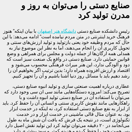
صنایع دستی را می‌توان به روز و
مدرن تولید کرد
رئیس دانشکده صنایع دستی
دانشگاه هنر اصفهان
با بیان اینکه” هنوز
فرهنگ خرید اینترنتی در متن مردم نیامده است” ادامه می‌دهد: با این
حال که مردم وظیفه خود یعنی بازتولید و تولید ارزش‌های سنتی و
تحویل کاربری آن را انجام می‌دهند، اما به نظر این موضوع نیاز به
همدلی همه ارگان‌ها از جمله دولت و مجلس برای همراهی و وضع
قوانین حمایتی دارد. صنایع دستی در واقع یک صنعت سبز است که
دود و آلودگی ندارد، این هنر میراث فرهنگی محسوب می‌شود و
اقتصاد و ارزش افزوده همراه دارد؛ بدین ترتیب اگر بخواهیم آن را
رشد دهیم باید با مسائل روز دنیا آشنا باشیم و آن را تجهیز کنیم.
عطاری درباره اهمیت صنعتی سازی و تولید انبوه صنایع دستی،
تصریح می‌کند: امروزه دستگاه‌هایی مانند سی ان سی وجود دارد که
می‌توان با استفاده آن در صنایع دستی تولید انبوه داشت و با
راهکارهایی مانند نقوش کاربری سنتی و انسانی آن را حفظ کرد. باید
از ابزار به نفع صنایع دستی استفاده کرد، نه اینکه در خدمت ابزار
بود. به عنوان مثال قالی ماشینی در خدمت ابزار و در خدمت
تکنولوژی است، در نتیجه یک فرش که بافت آن شش ماه به طول
می‌انجامد در ۲۰ دقیقه می‌توان تولید کرد این تولید نقش اصیل دارد
پس هویت خود را حفظ کرده و هزینه کمتر و سود بیشتری دارد.