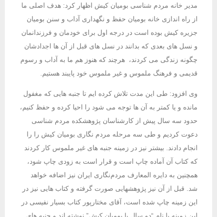
مدیر خانه مردم شناسی بومیان کیش اظهار کرد: هدف اصلی ما
از راه اندازی خانه بومیان حفظ و نگهداری آداب و سنن بومیان
جزیره کیش بوده است در درجه اول برای خودمان و فرزندانمان
و نسل های بعدی که بدانند در نسل های قبل از آن ها اجدادشان
چگونه زندگی می کردند، هرچند که هنوز هم ما به آداب و رسوم
قدیمی و فرهنگ ملموس و غیر ملموس خود پایبند هستیم.
وی افزود: طی این مدت تلاش کرده ایم تا جنبه هایی که مغفول
مانده و یا کمتر به آن ها توجه می شود را احیا کرده و حفظ کنیم،
حدود سه سال پیش از کارشناسان پژوهشکده مردم شناسی
دعوت کردیم و طی سه مرحله مردم نگاری بومیان کیش را را
انجام دادند. بیشتر نیز در زمینه جنبه های غیر ملموس کار کردند
که کتاب آن آماده چاپ است و قرار است به زودی چاپ شود،
همچنین به دایره المعارف مردم‌نگاری ایران نیز اضافه خواهد
شد. قبل از آن نیز پژوهشهایی صورت گرفته و کتاب هایی نیز در
این زمینه چاپ شده است، آقای مختارپور کتاب بسیار نفیسی در
این زمینه با نام “دو سال با بومیان کیش” نوشته اند و جنبه های