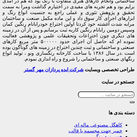
اختمانی وانجام کارهای هنری متفاوت با رنگ بود که هم در آمدی
رایم بود و هم تجربه های مفیدی در اختیارم گذاشت ومرا به سمت
حقیق و پژوهش تئوری و عملی راجع به جنسیت انواع رنگ و
بزارهای اجرای کار سوق داد و این ماده مکمل صنعت و ساختمان
رابه شدت آغشته خود کردتا اولین اختراع خودرابانام رنگین کمان
سپس دومین رابانام رنگین کاربه ثبت برسانم.و پس از آن در زمینه
ای دیگری چون اختراعات وتحقیقات علمی و پژوهشی فعالیت
نموده ام که حاصل آن اجرای حدود ۵۰۰۰۰۰ متر مربع کارهای
نعتی و ساختمانی و ثبت چندین اختراع در زمینه های گوناگون بوده
است .در سال ۱۳۸۶ با ساخت کارخانه رنگسازی ونو ، تولید انواع
نگهای صنعتی و ساختمانی را شروع و راه اندازی نمودم.
راحی تخصصی وبسایت
شرکت ایده پردازان مهر گستر
ستجو در سایت
سته بندی ها
کاهگل مصنوعی ماله ای
خمیر جهت مجسمه یا قالب
خمیر نرم رنگی