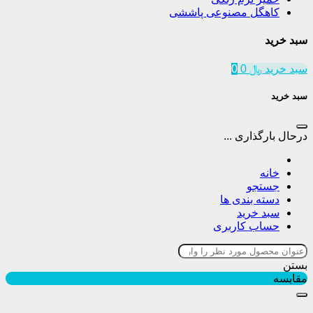
کاهگل مصنوعی پاششی
بد خرید
بد خرید
﷼
0
0
بد خرید
رحال بارگذاری ...
خانه
جستجو
دسته بندی ها
سبد خرید
حساب کاربری
ستن
قایسه